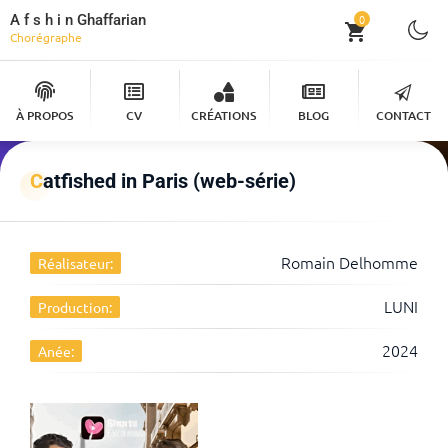
A f s h i n Ghaffarian
0
Chorégraphe
À PROPOS
CV
CRÉATIONS
BLOG
CONTACT
Catfished in Paris (web-série)
Romain Delhomme
Réalisateur:
LUNI
Production:
2024
Anée: