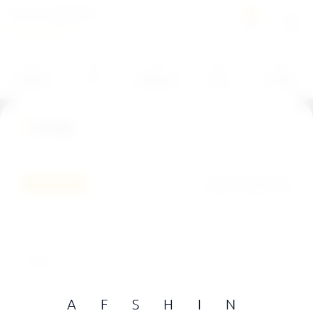
A f s h i n Ghaffarian
0
Chorégraphe
Metteur-en-scène
À PROPOS
CV
CRÉATIONS
BLOG
CONTACT
Acteur
Divanegi
Danseur
Bref, réformancer !
Julien Condemine
Réalisateur:
SHARE:
A F S H I N