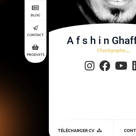
BLOG
CONTACT
A f s h i n Ghaf
Chorégra
|
PRODUITS
TÉLÉCHARGER CV
CONT