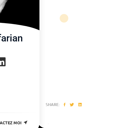
farian
SHARE:
ACTEZ MOI
PREV