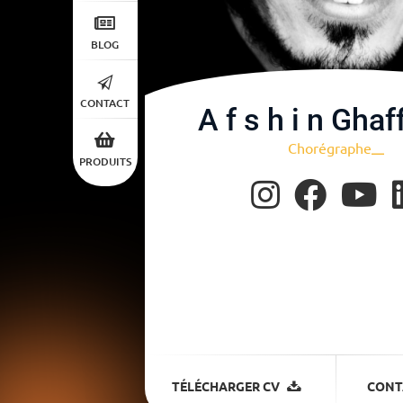
BLOG
CONTACT
A f s h i n Ghaf
Chorégra
|
PRODUITS
TÉLÉCHARGER CV
CONT