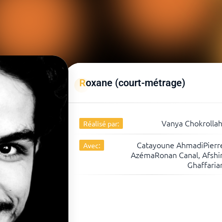
Roxane (court-métrage)
Vanya Chokrollah
Réalisé par:
Catayoune AhmadiPierr
Avec:
AzémaRonan Canal, Afshi
Ghaffaria