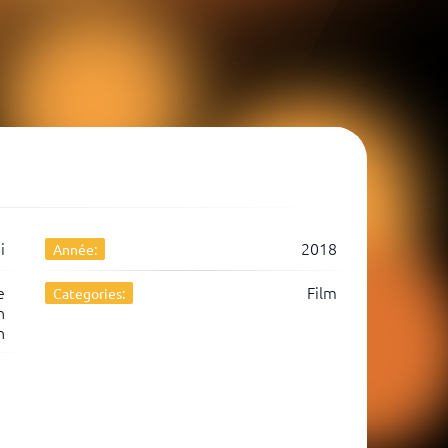
i
2018
Année:
e
Film
Categories:
n
n