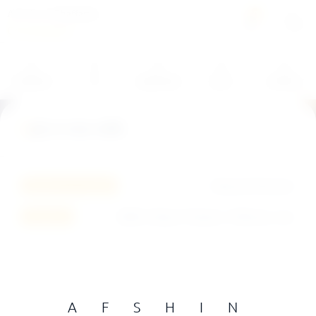
A f s h i n Ghaffarian
0
Chorégraphe
Metteur-en-scène
À PROPOS
CV
CRÉATIONS
BLOG
CONTACT
Acteur
Agê ye rooz sobh
Danseur
Bref, réformancer !
Masoud Mousavi
Metterur en scène:
2008- Molavi Theatre- Téhéran, Iran
Création:
A F S H I N