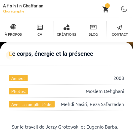
A f s h i n Ghaffarian
0
Chorégraphe
À PROPOS
CV
CRÉATIONS
BLOG
CONTACT
Le corps, énergie et la présence
2008
Année :
Moslem Dehghani
Photos:
Mehdi Nasiri, Reza Safarzadeh
Avec la complicité de:
Sur le travail de Jerzy Grotowski et Eugenio Barba.