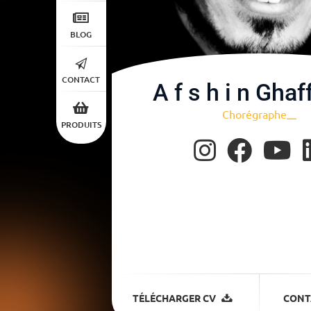
BLOG
CONTACT
A f s h i n Ghaf
Chor
|
PRODUITS
TÉLÉCHARGER CV
CONT